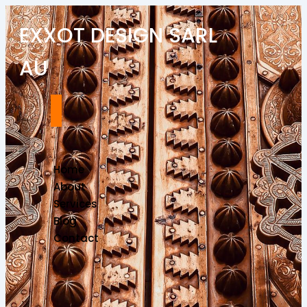
EXXOT DESIGN SARL
AU
Home
About
Services
Blog
Contact